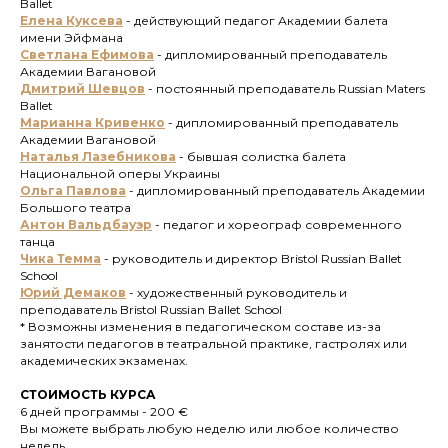
Ballet
Елена Куксева
-
действующий педагог Академии балета
имени Эйфмана
Светлана Ефимова
- дипломированный преподаватель
Академии Вагановой
Дмитрий Шевцов
-
постоянный преподаватель Russian Maters
Ballet
Марианна Кривенко
- дипломированный преподаватель
Академии Вагановой
Наталья Лазебникова
- бывшая солистка балета
Национальной оперы Украины
Ольга Павлова
- дипломированный преподаватель Академии
Большого театра
Антон Вальдбауэр
- педагог и хореограф современного
танца
Чика Темма
- руководитель и директор Bristol Russian Ballet
School
Юрий Демаков
- художественный руководитель и
преподаватель Bristol Russian Ballet School
* Возможны изменения в педагогическом составе из-за
занятости педагогов в театральной практике, гастролях или
академических экзаменах.
СТОИМОСТЬ КУРСА
6 дней программы - 200 €
Вы можете выбрать любую неделю или любое количество
недель.