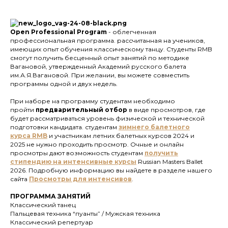
Open Professional Program
- облегченная
профессиональная программа. рассчитанная на учеников,
имеющих опыт обучения классическому танцу. Студенты RMB
смогут получить бесценный опыт занятий по методике
Вагановой, утвержденный Академий русского балета
им.А.Я.Вагановой. При желании, вы можете совместить
программы одной и двух недель.
При наборе на программу студентам необходимо
пройти
п
редварительный отбор
в виде просмотров, где
будет рассматриваться уровень физической и технической
подготовки кандидата. студентам
зимнего балетного
курса
RMB
и участникам летних балетных курсов 2024 и
2025 не нужно проходить просмотр. Очные и онлайн
просмотры дают возможность студентам
получить
стипендию на интенсивные курсы
Russian Masters Ballet
2026. Подробную информацию вы найдете в разделе нашего
сайта
Просмотры для интенсивов
.
ПРОГРАММА ЗАНЯТИЙ
Классический танец
Пальцевая техника “пуанты” / Мужская техника
Классический репертуар