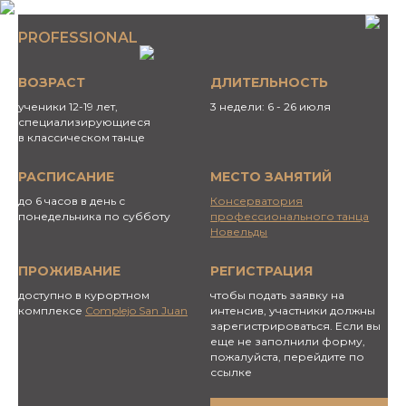
PROFESSIONAL
ВОЗРАСТ
ДЛИТЕЛЬНОСТЬ
ученики 12-19 лет,
3 недели: 6 - 26 июля
специализирующиеся
в классическом танце
РАСПИСАНИЕ
МЕСТО ЗАНЯТИЙ
до 6 часов в день с
Консерватория
понедельника по субботу
профессионального танца
Новельды
ПРОЖИВАНИЕ
РЕГИСТРАЦИЯ
доступно в курортном
чтобы подать заявку на
комплексе
Complejo San Juan
интенсив, участники должны
зарегистрироваться. Если вы
еще не заполнили форму,
пожалуйста, перейдите по
ссылке