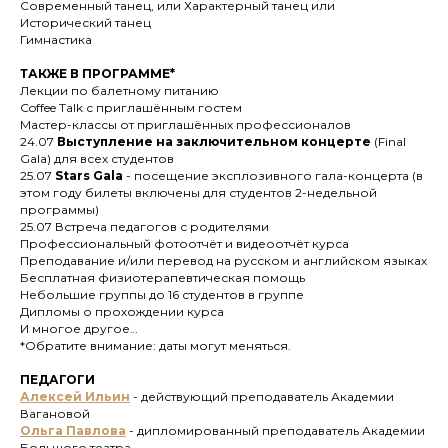
Современный танец, или Характерный танец или
Исторический танец
Гимнастика
ТАКЖЕ В ПРОГРАММЕ
*
Лекции по балетному питанию
Coffee Talk с приглашённым гостем
Мастер-классы от приглашённых профессионалов
24.07
Выступление на заключительном концерте
(Final
Gala) для всех студентов
25.07
Stars Gala
- посещение эксплозивного гала-концерта (в
этом году билеты включены для студентов 2-недельной
программы)
25.07 Встреча педагогов с родителями
Профессиональный фотоотчёт и видеоотчёт курса
Преподавание и/или перевод на русском и английском языках
Бесплатная физиотерапевтическая помощь
Небольшие группы до 16 студентов в группе
Дипломы о прохождении курса
И многое другое…
*Обратите внимание: даты могут меняться.
ПЕДАГОГИ
Алексей Ильин
- действующий преподаватель Академии
Вагановой
Ольга Павлова
- дипломированный преподаватель Академии
Большого театра