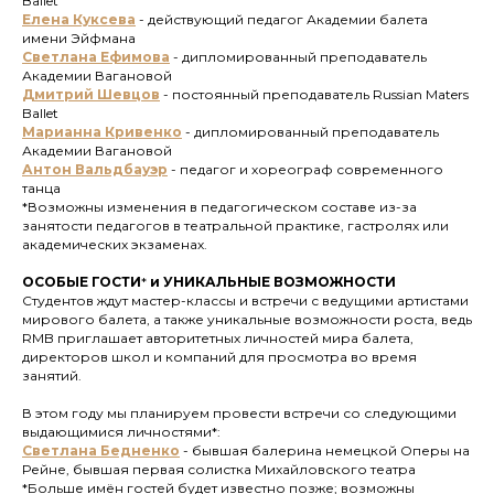
Ballet
Елена Куксева
-
действующий педагог Академии балета
имени Эйфмана
Светлана Ефимова
- дипломированный преподаватель
Академии Вагановой
Дмитрий Шевцов
-
постоянный преподаватель Russian Maters
Ballet
Марианна Кривенко
- дипломированный преподаватель
Академии Вагановой
Антон Вальдбауэр
- педагог и хореограф современного
танца
*Возможны изменения в педагогическом составе из-за
занятости педагогов в театральной практике, гастролях или
академических экзаменах.
ОСОБЫЕ ГОСТИ
*
и УНИКАЛЬНЫЕ ВОЗМОЖНОСТИ
Студентов ждут мастер-классы и встречи с ведущими артистами
мирового балета, а также уникальные возможности роста, ведь
RMB приглашает авторитетных личностей мира балета,
директоров школ и компаний для просмотра во время
занятий.
В этом году мы планируем провести встречи со следующими
выдающимися личностями*:
Светлана Бедненко
- бывшая балерина немецкой Оперы на
Рейне, бывшая первая солистка Михайловского театра
*Больше имён гостей будет известно позже; возможны