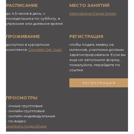
РАСПИСАНИЕ
МЕСТО ЗАНЯТИЙ
до 4,5 часов в день, с
International Dance School
понедельника по субботу, в
утреннее или дневное время
ПРОЖИВАНИЕ
РЕГИСТРАЦИЯ
доступно в курортном
чтобы подать заявку на
комплексе
Complejo San Juan
интенсив, участники должны
зарегистрироваться. Если вы
еще не заполнили форму,
пожалуйста, перейдите по
ссылке
РЕГИСТРАЦИЯ
ПРОСМОТРЫ
- очные групповые
- онлайн групповые
- онлайн индивидуальные
- по видео
смотреть подробнее