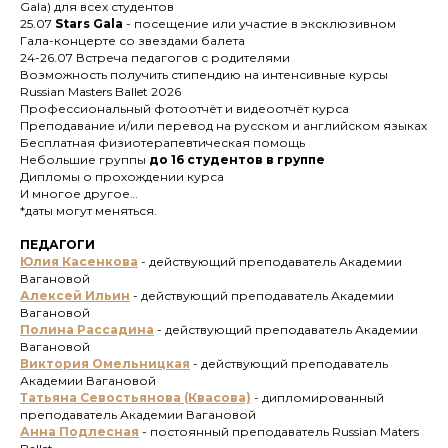
Gala) для всех студентов
25.07
Stars Gala
- посещение или участие в эксклюзивном
Гала-концерте со звездами балета
24-26.07 Встреча педагогов с родителями
Возможность получить стипендию на интенсивные курсы
Russian Masters Ballet 2026
Профессиональный фотоотчёт и видеоотчёт курса
Преподавание и/или перевод на русском и английском языках
Бесплатная физиотерапевтическая помощь
Небольшие группы
до 16 студентов в группе
Дипломы о прохождении курса
И многое другое…
*даты могут меняться.
ПЕДАГОГИ
Юлия Касенкова
- действующий преподаватель Академии
Вагановой
Алексей Ильин
- действующий преподаватель Академии
Вагановой
Полина Рассадина
- действующий преподаватель Академии
Вагановой
Виктория Омельницкая
-
действующий преподаватель
Академии Вагановой
Татьяна Севостьянова (Квасова)
- дипломированный
преподаватель Академии Вагановой
Анна Подлесная
- постоянный преподаватель Russian Maters