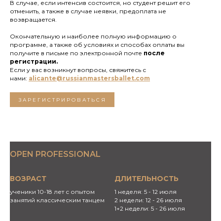
В случае, если интенсив состоится, но студент решит его
отменить, а также в случае неявки, предоплата не
возвращается.
Окончательную и наиболее полную информацию о
программе, а также об условиях и способах оплаты вы
получите в письме по электронной почте
после
регистрации.
Если у вас возникнут вопросы, свяжитесь с
нами:
alicante@russianmastersballet.com
ЗАРЕГИСТРИРОВАТЬСЯ
OPEN PROFESSIONAL
ВОЗРАСТ
ДЛИТЕЛЬНОСТЬ
ученики 10-18 лет с опытом
1 неделя: 5 - 12 июля
занятий классическим танцем
2 недели: 12 - 26 июля
1+2 недели: 5 - 26 июля