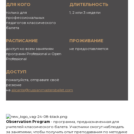
ДЛЯ КОГО
ДЛИТЕЛЬНОСТЬ
только для
1, 2 или 3 недели
профессиональных
педагогов классического
балета
РАСПИСАНИЕ
ПРОЖИВАНИЕ
доступ ко всем занятиям
не предоставляется
программ Professional и Open
Professional
ДОСТУП
пожалуйста, отправьте своё
резюме
на
alicante@russianmastersballet.com
Observation Program
- программа, предназначенная для
учителей классического балета. Участники смогут наблюдать
за занятиями, чтобы получить опыт преподавания по методике