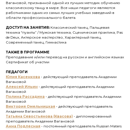
Вагановой, признанной одной из лучших методик обучению
классическому танцу в мире. Все наши педагоги являются
работниками одних из самых лучших учебных заведений в
области профессионального балета.
ДОСТУП НА ЗАНЯТИЯ:
Классический танец, Пальцевая
техника “пуанты” / Мужская техника, Сценическая практика, Pas
de Deux, Актерское мастерство, Характерный танец,
Современный танец, Гимнастика
ТАКЖЕ В ПРОГРАММЕ
Преподавание и/или перевод на русском и английском языках
Сертификат об участии
ПЕДАГОГИ
Юлия Касенкова
- действующий преподаватель Академии
Вагановой
Алексей Ильин
- действующий преподаватель Академии
Вагановой
Полина Рассадина
- действующий преподаватель Академии
Вагановой
Виктория Омельницкая
-
действующий преподаватель
Академии Вагановой
Татьяна Севостьянова (Квасова)
-
дипломированный
преподаватель Академии Вагановой
Анна Подлесная
- постоянный преподаватель Russian Maters