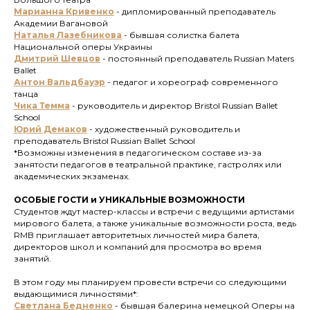
Марианна Кривенко
- дипломированный преподаватель
Академии Вагановой
Наталья Лазебникова
- бывшая солистка балета
Национальной оперы Украины
Дмитрий Шевцов
-
постоянный преподаватель Russian Maters
Ballet
Антон Вальдбауэр
- педагог и хореограф современного
танца
Чика Темма
- руководитель и директор Bristol Russian Ballet
School
Юрий Демаков
- художественный руководитель и
преподаватель Bristol Russian Ballet School
*Возможны изменения в педагогическом составе из-за
занятости педагогов в театральной практике, гастролях или
академических экзаменах.
ОСОБЫЕ ГОСТИ и УНИКАЛЬНЫЕ ВОЗМОЖНОСТИ
Студентов ждут мастер-классы и встречи с ведущими артистами
мирового балета, а также уникальные возможности роста, ведь
RMB приглашает авторитетных личностей мира балета,
директоров школ и компаний для просмотра во время
занятий.
В этом году мы планируем провести встречи со следующими
выдающимися личностями*:
Светлана Бедненко
- бывшая балерина немецкой Оперы на