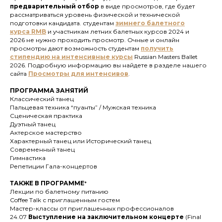
п
редварительный отбор
в виде просмотров, где будет
рассматриваться уровень физической и технической
подготовки кандидата. студентам
зимнего балетного
курса
RMB
и участникам летних балетных курсов 2024 и
2026 не нужно проходить просмотр. Очные и онлайн
просмотры дают возможность студентам
получить
стипендию на интенсивные курсы
Russian Masters Ballet
2026. Подробную информацию вы найдете в разделе нашего
сайта
Просмотры для интенсивов
.
ПРОГРАММА ЗАНЯТИЙ
Классический танец
Пальцевая техника “пуанты” / Мужская техника
Сценическая практика
Дуэтный танец
Актерское мастерство
Характерный танец или Исторический танец
Современный танец
Гимнастика
Репетиции Гала-концертов
ТАКЖЕ В ПРОГРАММЕ
*
Лекции по балетному питанию
Coffee Talk с приглашенным гостем
Мастер-классы от приглашенных профессионалов
24.07
Выступление на заключительном концерте
(Final