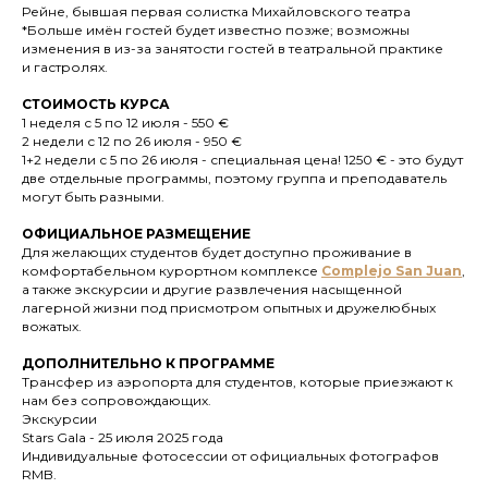
Рейне, бывшая первая солистка Михайловского театра
*Больше имён гостей будет известно позже; возможны
изменения в из-за занятости гостей в театральной практике
и гастролях.
СТОИМОСТЬ КУРСА
1 неделя с 5 по 12 июля - 550 €
2 недели с 12 по 26 июля - 950 €
1+2 недели с 5 по 26 июля - специальная цена! 1250 € - это будут
две отдельные программы, поэтому группа и преподаватель
могут быть разными.
ОФИЦИАЛЬНОЕ РАЗМЕЩЕНИЕ
Для желающих студентов будет доступно проживание в
комфортабельном курортном комплексе
Complejo
San Juan
,
а также экскурсии и другие развлечения насыщенной
лагерной жизни под присмотром опытных и дружелюбных
вожатых.
ДОПОЛНИТЕЛЬНО
К ПРОГРАММЕ
Трансфер из аэропорта для студентов, которые приезжают к
нам без сопровождающих.
Экскурсии
Stars Gala - 25 июля 2025 года
Индивидуальные фотосессии от официальных фотографов
RMB.