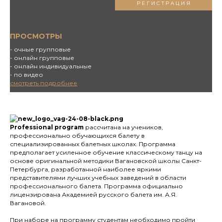
РЕГИСТРАЦИЯ
ПРОСМОТРЫ
- очные групповые
- онлайн групповые
- онлайн индивидуальные
- по видео
смотреть подробнее
Professional program
рассчитана на учеников,
профессионально обучающихся балету в
специализированных балетных школах. Программа
предполагает усиленное обучение классическому танцу на
основе оригинальной методики Вагановской школы Санкт-
Петербурга, разработанной наиболее яркими
представителями лучших учебных заведений в области
профессионального балета. Программа официально
лицензирована Академией русского балета им. А.Я.
Вагановой.
При наборе на программу студентам необходимо пройти