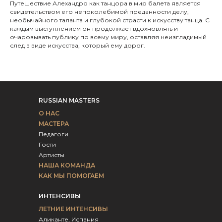
Путешествие Алехандро как танцора в мир балета является
свидетельством его непоколебимой преданности делу,
необычайного таланта и глубокой страсти к искусству танца. С
каждым выступлением он продолжает вдохновлять и
очаровывать публику по всему миру, оставляя неизгладимый
след в виде искусства, который ему дорог.
RUSSIAN MASTERS
О НАС
МАСТЕРА
Педагоги
Гости
Артисты
НАША КОМАНДА
КАК МЫ ПОМОГАЕМ
ИНТЕНСИВЫ
ЛЕТНИЕ ИНТЕНСИВЫ
Аликанте, Испания