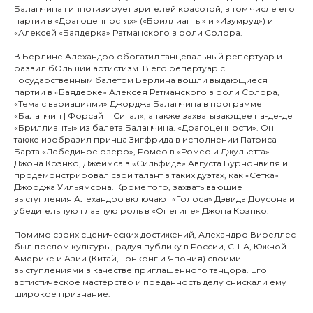
Баланчина гипнотизирует зрителей красотой, в том числе его
партии в «Драгоценностях» («Бриллианты» и «Изумруд») и
«Алексей «Баядерка» Ратманского в роли Солора.
В Берлине Алехандро обогатил танцевальный репертуар и
развил бОльший артистизм. В его репертуар с
Государственным балетом Берлина вошли выдающиеся
партии в «Баядерке» Алексея Ратманского в роли Солора,
«Тема с вариациями» Джорджа Баланчина в программе
«Баланчин | Форсайт | Сигал», а также захватывающее па-де-де
«Бриллианты» из балета Баланчина. «Драгоценности». Он
также изобразил принца Зигфрида в исполнении Патриса
Барта «Лебединое озеро», Ромео в «Ромео и Джульетта»
Джона Крэнко, Джеймса в «Сильфиде» Августа Бурнонвиля и
продемонстрировал свой талант в таких дуэтах, как «Сетка»
Джорджа Уильямсона. Кроме того, захватывающие
выступления Алехандро включают «Голоса» Дэвида Доусона и
убедительную главную роль в «Онегине» Джона Крэнко.
Помимо своих сценических достижений, Алехандро Виреллес
был послом культуры, радуя публику в России, США, Южной
Америке и Азии (Китай, Гонконг и Япония) своими
выступлениями в качестве приглашённого танцора. Его
артистическое мастерство и преданность делу снискали ему
широкое признание.