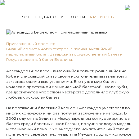
ВСЕ
ПЕДАГОГИ
ГОСТИ
АРТИСТЫ
Приглашенный премьер
Бывший солист многих театров, включая Английский
национальный балет, Баварский государственный балет и
Государственный балет Берлина.
Алехандро Виреллес – выдающийся солист, родившийся на
Кубе и снискавший славу своим исключительным талантом и
захватывающими выступлениями. Его путь в мир балета
начался в престижной Национальной балетной школе Кубы,
где достигнутое упорством мастерство дополнило глубокую
любовь к искусству балета.
На протяжении блестящей карьеры Алехандро участвовал во
многих конкурсах и ни раз получал заслуженные награды. В
2002 году он победил на Международном конкурсе артистов
балета среди балетных школ Гаваны, получив золотую медаль
и специальный приз. В 2004 году его исключительный талант
принёс ему серебряную медаль на Международном конкурсе