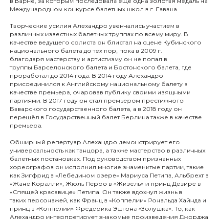
в Варне, за которым последовала ещё одна золотая медаль на
Международном конкурсе балетных школ в г. Гавана.
Творческие усилия Алехандро увенчались участием в
различных известных балетных труппах по всему миру. В
качестве ведущего солиста он блистал на сцене Кубинского
национального балета до тех пор, пока в 2009 г.
благодаря мастерству и артистизму он не попал в
труппы Барселонского балета и Бостонского балета, где
проработал до 2014 года. В 2014 году Алехандро
присоединился к Английскому национальному балету в
качестве премьера, очаровав публику своими изящными
партиями. В 2017 году он стал премьером престижного
Баварского государственного балета, а в 2018 году он
перешёл в Государственный балет Берлина также в качестве
премьера.
Обширный репертуар Алехандро демонстрирует его
универсальность как танцора, а также мастерство в различных
балетных постановках. Под руководством признанных
хореографов он исполнил многие знаменитые партии, такие
как Зигфрид в «Лебедином озере» Мариуса Петипа, Альбрехт в
«Жане Коралли», Жюль Перро в «Жизель» и принц Дезире в
«Спящей красавице» Петипа. Он также вдохнул жизнь в
таких персонажей, как Франц в «Коппелии» Рональда Хайнда и
принц в «Коппелии» Фредерика Эштона «Золушка». То, как
Алехандро интерпретирует знакомые произведения Джорджа