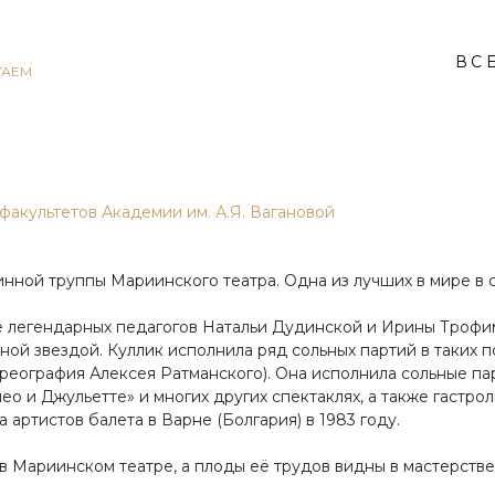
ВС
ГАЕМ
факультетов Академии им. А.Я. Вагановой
инной труппы Мариинского театра. Одна из лучших в мире в 
е легендарных педагогов Натальи Дудинской и Ирины Трофим
вной звездой. Куллик исполнила ряд сольных партий в таких
реография Алексея Ратманского). Она исполнила сольные пар
ео и Джульетте» и многих других спектаклях, а также гастро
ртистов балета в Варне (Болгария) в 1983 году.
в Мариинском театре, а плоды её трудов видны в мастерстве