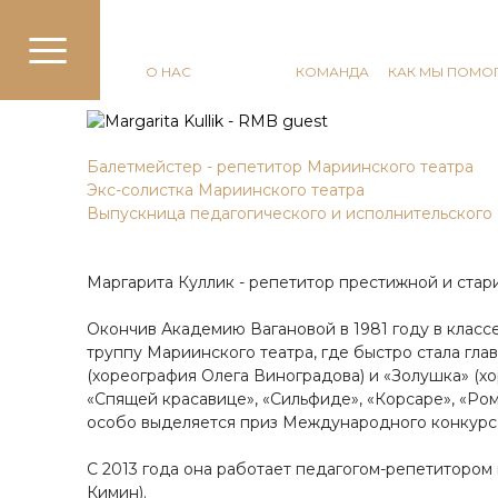
RUSSIAN MASTERS
О НАС
МАСТЕРА
КОМАНДА
КАК МЫ ПОМО
Балетмейстер - репетитор Мариинского театра
Экс-солистка Мариинского театра
Выпускница педагогического и исполнительского 
Маргарита Куллик - репетитор престижной и стар
Окончив Академию Вагановой в 1981 году в класс
труппу Мариинского театра, где быстро стала гла
(хореография Олега Виноградова) и «Золушка» (хо
«Спящей красавице», «Сильфиде», «Корсаре», «Ром
особо выделяется приз Международного конкурса а
С 2013 года она работает педагогом-репетитором 
Кимин).