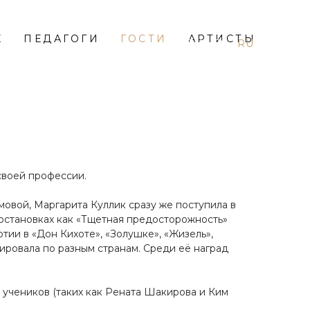
Е
ПЕДАГОГИ
ГОСТИ
АРТИСТЫ
EN
ES
RU
своей профессии.
овой, Маргарита Куллик сразу же поступила в
 постановках как «Тщетная предосторожность»
тии в «Дон Кихоте», «Золушке», «Жизель»,
лировала по разным странам. Среди её наград
 учеников (таких как Рената Шакирова и Ким