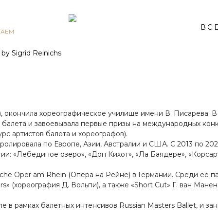
ВС
ГАЕМ
, окончила хореографическое училище имени В. Писарева. В 
 балета и завоевывала первые призы на международных конку
рс артистов балета и хореографов).
тролировала по Европе, Азии, Австралии и США. С 2013 по 20
и: «Лебединое озеро», «Дон Кихот», «Ла Баядере», «Корсар»
sche Oper am Rhein (Опера на Рейне) в Германии. Среди её п
rs» (хореография Д. Вольпи), а также «Short Cut» Г. ван Манен
сле в рамках балетных интенсивов Russian Masters Ballet, и 