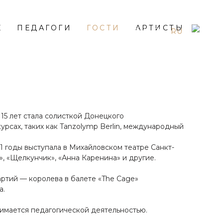
Е
ПЕДАГОГИ
ГОСТИ
АРТИСТЫ
EN
ES
RU
15 лет стала солисткой Донецкого
рсах, таких как Tanzolymp Berlin, международный
21 годы выступала в Михайловском театре Санкт-
, «Щелкунчик», «Анна Каренина» и другие.
артий — королева в балете «The Cage»
а.
занимается педагогической деятельностью.