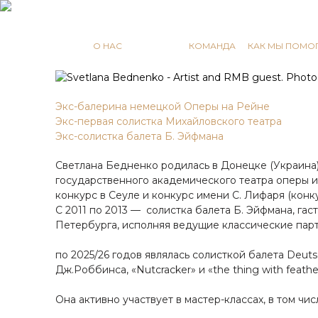
RUSSIAN MASTERS
О НАС
МАСТЕРА
КОМАНДА
КАК МЫ ПОМО
Экс-балерина немецкой Оперы на Рейне
Экс-первая солистка Михайловского театра
Экс-солистка балета Б. Эйфмана
Светлана Бедненко родилась в Донецке (Украина)
государственного академического театра оперы и
конкурс в Сеуле и конкурс имени С. Лифаря (конку
С 2011 по 2013 — солистка балета Б. Эйфмана, гас
Петербурга, исполняя ведущие классические парти
по 2025/26 годов являлась солисткой балета Deut
Дж.Роббинса, «Nutcracker» и «the thing with feathe
Она активно участвует в мастер-классах, в том чи