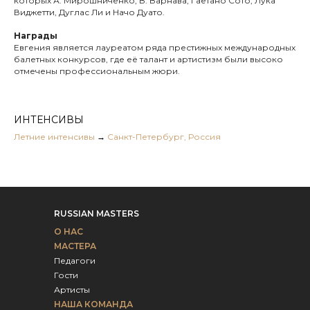
которых А. Мирошниченко, В. Варнава, Гаетано Сото, Лука
Виджетти, Дуглас Ли и Начо Дуато.
Награды
Евгения является лауреатом ряда престижных международных
балетных конкурсов, где её талант и артистизм были высоко
отмечены профессиональным жюри.
ИНТЕНСИВЫ
Летние интенсивы
→
Санкт-Петербург, Россия
RUSSIAN MASTERS
О НАС
МАСТЕРА
Педагоги
Гости
Артисты
НАША КОМАНДА