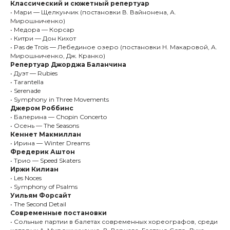
Классический и сюжетный репертуар
• Мари — Щелкунчик (постановки В. Вайнонена, А.
Мирошниченко)
• Медора — Корсар
• Китри — Дон Кихот
• Pas de Trois — Лебединое озеро (постановки Н. Макаровой, А.
Мирошниченко, Дж. Кранко)
Репертуар Джорджа Баланчина
• Дуэт — Rubies
• Tarantella
• Serenade
• Symphony in Three Movements
Джером Роббин
с
• Балерина — Chopin Concerto
• Осень — The Seasons
Кеннет Макмиллан
• Ирина — Winter Dreams
Фредерик Аштон
• Трио — Speed Skaters
Иржи Килиа
н
• Les Noces
• Symphony of Psalms
Уильям Форсайт
• The Second Detail
Современные постановки
• Сольные партии в балетах современных хореографов, среди