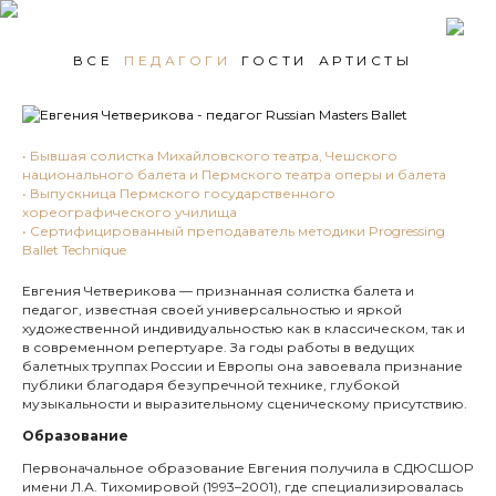
ВСЕ
ПЕДАГОГИ
ГОСТИ
АРТИСТЫ
• Бывшая солистка Михайловского театра, Чешского
национального балета и Пермского театра оперы и балета
• Выпускница Пермского государственного
хореографического училища
• Сертифицированный преподаватель методики Progressing
Ballet Technique
Евгения Четверикова — признанная солистка балета и
педагог, известная своей универсальностью и яркой
художественной индивидуальностью как в классическом, так и
в современном репертуаре. За годы работы в ведущих
балетных труппах России и Европы она завоевала признание
публики благодаря безупречной технике, глубокой
музыкальности и выразительному сценическому присутствию.
Образование
Первоначальное образование Евгения получила в СДЮСШОР
имени Л.А. Тихомировой (1993–2001), где специализировалась