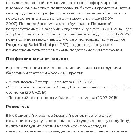
на художественной гимнастике. Этот опыт сформировал
высокую физическую подготовку, гибкость и артистизм. Затем
она продолжила профессиональное обучение в Пермском
государственном хореографическом училище (2001–
2007). Позднее Евгения также обучалась в Пермской
государственной академии искусства и культуры (2011–2014), где
углубила знания в области теории танца и педагогики. В 2025
году получила международную сертификацию по методике
Progressing Ballet Technique (PBT), подтверждающую её
приверженность современным педагогическим подходам.
Профессиональная карьера
Карьера Евгении в качестве солистки связана с ведущими
балетными театрами России и Европы:
• Михайловский театр — солистка (2019–2025)
• Чешский национальный балет, Национальный театр (Прага) —
солистка (2018–2019)
• Пермский театр оперы и балета — солистка (2007–2018)
Репертуар
Её обширный и разнообразный репертуар отражает
исключительную универсальность и художественную глубину,
включая ведущие партии классического наследия,
неоклассические произведения и современные постановки.