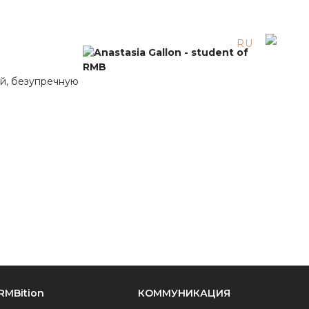
EN
ES
RU
ей, безупречную
RMBition
КОММУНИКАЦИЯ