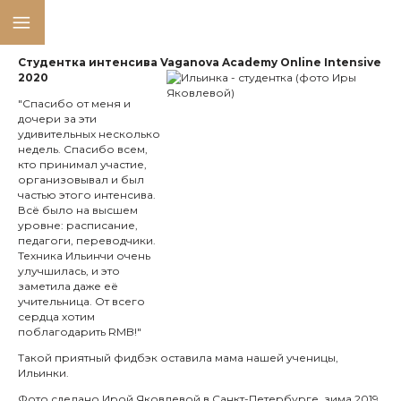
Студентка интенсива
Vaganova Academy Online Intensive
2020
"Спасибо от меня и
дочери за эти
удивительных несколько
недель. Спасибо всем,
кто принимал участие,
организовывал и был
частью этого интенсива.
Всё было на высшем
уровне: расписание,
педагоги, переводчики.
Техника Ильинчи очень
улучшилась, и это
заметила даже её
учительница. От всего
сердца хотим
поблагодарить RMB!"
Такой приятный фидбэк оставила мама нашей ученицы,
Ильинки.
Фото сделано Ирой Яковлевой в Санкт-Петербурге, зима 2019.