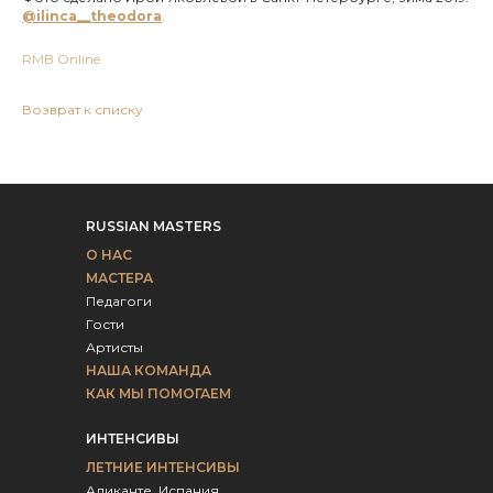
@ilinca__theodora
.
RMB Online
Возврат к списку
RUSSIAN MASTERS
О НАС
МАСТЕРА
Педагоги
Гости
Артисты
НАША КОМАНДА
КАК МЫ ПОМОГАЕМ
ИНТЕНСИВЫ
ЛЕТНИЕ ИНТЕНСИВЫ
Аликанте, Испания