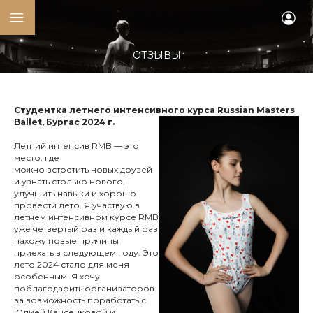
ОТЗЫВЫ
Cтудентка летнего интенсивного курса Russian Masters
Ballet
, Бургас 2024
г.
Летний интенсив RMB — это
место, где
можно встретить новых друзей
и узнать столько нового,
улучшить навыки и хорошо
провести лето. Я участвую в
летнем интенсивном курсе RMB
уже четвертый раз и каждый раз
нахожу новые причины
приехать в следующем году. Это
лето 2024 стало для меня
особенным. Я хочу
поблагодарить организаторов
за возможность поработать с
Юлией Кансенковой и