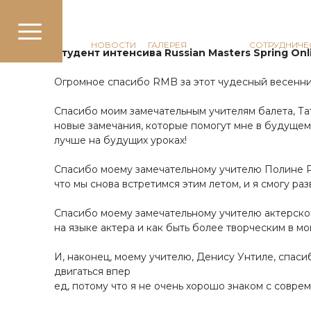
КОММУНИКАЦИЯ
НОВОСТИ
ГАЛЕРЕЯ
ОТЗЫВЫ
СОТРУДНИЧЕ
Студент интенсива Russian Masters Spring Onli
Огромное спасибо RMB за этот чудесный весенний
Спасибо моим замечательным учителям балета, Т
новые замечания, которые помогут мне в будущем.
лучше на будущих уроках!
Спасибо моему замечательному учителю Полине Ра
что мы снова встретимся этим летом, и я смогу ра
Спасибо моему замечательному учителю актерског
на языке актера и как быть более творческим в мо
И, наконец, моему учителю, Денису Унтиле, спаси
двигаться впер
ед, потому что я не очень хорошо знаком с совре