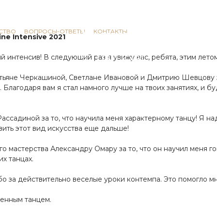
СТВО
ВОПРОСЫ-ОТВЕТЫ
КОНТАКТЫ
ne Intensive 2021
 интенсив! В следующий раз я увижу вас, ребята, этим лето
атьяне Черкашиной, Светлане Ивановой и Дмитрию Шевцову 
 Благодаря вам я стал намного лучше на твоих занятиях, и бу
ссадиной за то, что научила меня характерному танцу! Я на
звить этот вид искусства еще дальше!
о мастерства Александру Омару за то, что он научил меня г
их танцах.
бо за действительно веселые уроки контемпа. Это помогло м
менным танцем.