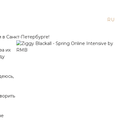
EN
ES
RU
м в Санкт-Петер
бурге!
за их
ду
деюсь,
оворить
не