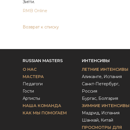
Зигги.
RMB Online
Возврат к списку
RUSSIAN MASTERS
ИНТЕНСИВЫ
О НАС
ЛЕТНИЕ ИНТЕНСИВЫ
МАСТЕРА
Аликанте, Испания
Педагоги
Санкт-Петербург,
Гости
Россия
Артисты
Бургас, Болгария
НАША КОМАНДА
ЗИМНИЕ ИНТЕНСИВЫ
КАК МЫ ПОМОГАЕМ
Мадрид, Испания
Шанхай, Китай
ПРОСМОТРЫ ДЛЯ