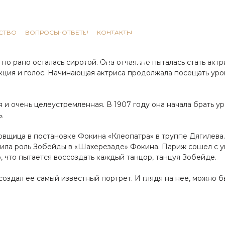
СТВО
ВОПРОСЫ-ОТВЕТЫ
КОНТАКТЫ
но рано осталась сиротой. Она отчаянно пыталась стать акт
икция и голос. Начинающая актриса продолжала посещать уро
я и очень целеустремленная. В 1907 году она начала брать у
.
овщица в постановке Фокина «Клеопатра» в труппе Дягилева.
нила роль Зобейды в «Шахерезаде» Фокина. Париж сошел с ум
, что пытается воссоздать каждый танцор, танцуя Зобейде.
создал ее самый известный портрет. И глядя на нее, можно 