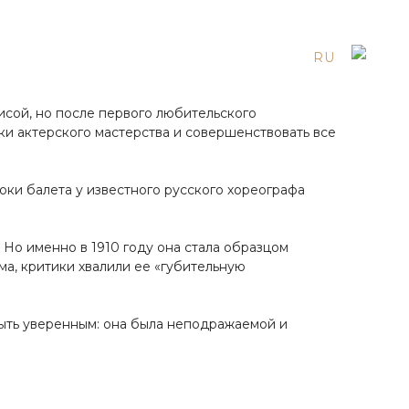
EN
ES
RU
рисой, но после первого любительского
ки актерского мастерства и совершенствовать все
роки балета у известного русского хореографа
 Но именно в 1910 году она стала образцом
а, критики хвалили ее «губительную
быть уверенным: она была неподражаемой и