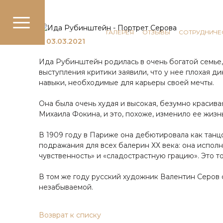
КОММУНИКАЦИЯ
НОВОСТИ
ГАЛЕРЕЯ
ОТЗЫВЫ
СОТРУДНИЧЕ
03.03.2021
Ида Рубинштейн родилась в очень богатой семье, 
выступления критики заявили, что у нее плохая д
навыки, необходимые для карьеры своей мечты.
Она была очень худая и высокая, безумно красива
Михаила Фокина, и это, похоже, изменило ее жизнь
В 1909 году в Париже она дебютировала как танц
подражания для всех балерин ХХ века: она испол
чувственность» и «сладострастную грацию». Это то
В том же году русский художник Валентин Серов 
незабываемой.
Возврат к списку