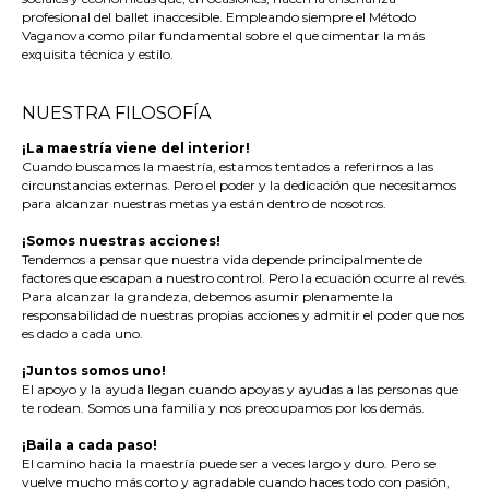
profesional del ballet inaccesible. Empleando siempre el Método
Vaganova como pilar fundamental sobre el que cimentar la más
exquisita técnica y estilo.
NUESTRA FILOSOFÍA
¡La maestría viene del interior!
Cuando buscamos la maestría, estamos tentados a referirnos a las
circunstancias externas. Pero el poder y la dedicación que necesitamos
para alcanzar nuestras metas ya están dentro de nosotros.
¡Somos nuestras acciones!
Tendemos a pensar que nuestra vida depende principalmente de
factores que escapan a nuestro control. Pero la ecuación ocurre al revés.
Para alcanzar la grandeza, debemos asumir plenamente la
responsabilidad de nuestras propias acciones y admitir el poder que nos
es dado a cada uno.
¡Juntos somos uno!
El apoyo y la ayuda llegan cuando apoyas y ayudas a las personas que
te rodean. Somos una familia y nos preocupamos por los demás.
¡Baila a cada paso!
El camino hacia la maestría puede ser a veces largo y duro. Pero se
vuelve mucho más corto y agradable cuando haces todo con pasión,