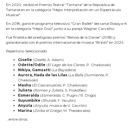
En 2020, recibió el Premio Teatral "Tantana" de la República de
Tartaristán en la categoría "Mejor Interpretación en un Espectáculo
Musical".
En 2018, ganó el programa televisivo "Gran Ballet" del canal Rossiya-K
en la categoría "Mejor Dúo" junto a su pareja Wagner Carvalho.
Fue finalista del prestigioso premio "Benois de la Danse" (2018) y
galardonada con el premio internacional de música "BraVo" en 2024.
Repertorio Seleccionado
Giselle
(
Giselle
, A. Adam)
Odette/Odile
(
El Lago de los Cisnes
, P. Chaikovski)
Nikiya, Gamzatti
(
La Bayadera
)
Aurora, Hada de las Lilas
(
La Bella Durmiente
, P.
Chaikovski)
Masha
(
El Cascanueces
, P. Chaikovski)
Julieta
(
Romeo y Julieta
, S. Prokófiev)
Esmeralda
(
Esmeralda
, C. Pugni / R. Drigo)
Suyumbike
(
Shurale
, F. Yarullin)
Anyuta
(
Anyuta
, música de V. Gavrilin)
Marina
(
Zorba el Griego
, M. Theodorakis)
...entre otros.