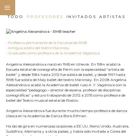
TODO
PROFESORES
INVITADOS
ARTISTAS
• Profesora permanente de la Facultad de RMB
• Antigua solista del teatro Mariinsky
• Graduada como profesora de la Academia Vagánova
Angelina Aleksándrova nació en 1965 en Izhevsk. En 1984 acabó la
Escuela estatal de coreografía de Perm con la especialidad “artista de
ballet” y desde 1984 hasta 2012 fue solista de ballet, y desde 1991 hasta
1998 fue solista de Maly ballet del teatro Mariinsky. En 2008 Angelina
Aleksándrova acabó la Academia de ballet ruso A. Y. Vagánova con la
especialidad “pedagogo – director de escena, profesor de disciplinas
coreográficas” y estuvo trabajando de 2012 a 2015 como profesora de
ballet del Teatro musical estatal de Rostov.
Angelina Alexandrova fue durante mucho tiempo profesora de danza
clásica en la Academia de Danza Boris Eifman.
Ha ido de gira en numerosas ocasiones a EE.UU, Reino Unido, Australia,
Sudáfrica, Alemania y a otros países, y había sido invitada a Corea del