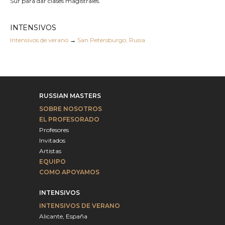
Sur para dar clases magistrales.
INTENSIVOS
Intensivos de verano
→
San Petersburgo, Rusia
RUSSIAN MASTERS
SOBRE NOSOTROS
EL PROFESORADO
Profesores
Invitados
Artistas
EQUIPO
COMO APOYAMOS
INTENSIVOS
INTENSIVOS DE VERANO
Alicante, España