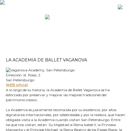
LA ACADEMIA DE BALLET VAGANOVA
Dirección: st. Rossi, 2
San Petersburgo
WEB oficial
A lo largo de su historia, la Academia de Ballet Vaganova se ha
esforzado por preservar y mejorar las mejores tradiciones del
patrimonio clásico.
La Academia es justamente reconocida por su excelencia, por altos
dignatarios internacionales, por celebridades y por la realeza, que hacen
obligada visita a la Academia cuando visitan San Petersburgo. Entre
los que nos visitan, están: Su Majestad la Reina Isabel II, la Princesa
Margarita y el Príncipe Michael, la Reina Beatriz de los Países Bajos, la