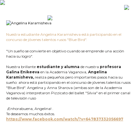
Nuestra estudiante Angelina Karamisheva está participando en el
concurso de jóvenes talentos rusos "Blue Bird".
"Un sueño se convierte en objetivo cuando se emprende una acción
hacia su logro".
Nuestra brillante
estudiante y alumna
de nuestra
profesora
Galina Enikeeva
en la Academia Vaganova,
Angelina
Karamisheva,
realiza pequeños pero importantes pasos hacia su
sueño: ahora está participando en el concurso de jóvenes talentos rusos
"Blue Bird". Angelina y Anna Sharova (ambas son de la Academia
Vaganova) interpretaron Pizzicato del ballet "Silvia" en el primer canal
de televisión ruso
¡Enhorabuena, Angelina! .
Te deseamos muchos éxitos.
https://www.facebook.com/watch/?v=647837332056697