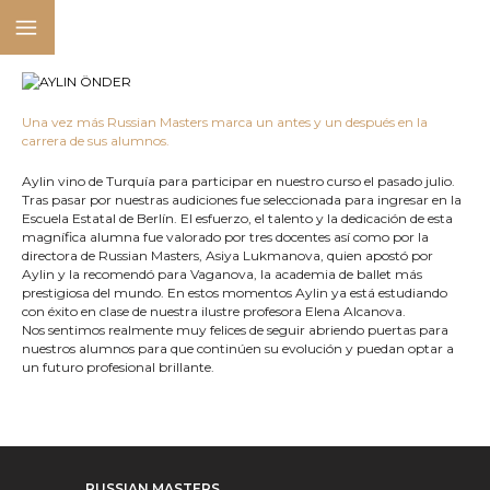
Una vez más Russian Masters marca un antes y un después en la
carrera de sus alumnos.
Aylin vino de Turquía para participar en nuestro curso el pasado julio.
Tras pasar por nuestras audiciones fue seleccionada para ingresar en la
Escuela Estatal de Berlín. El esfuerzo, el talento y la dedicación de esta
magnífica alumna fue valorado por tres docentes así como por la
directora de Russian Masters, Asiya Lukmanova, quien apostó por
Aylin y la recomendó para Vaganova, la academia de ballet más
prestigiosa del mundo. En estos momentos Aylin ya está estudiando
con éxito en clase de nuestra ilustre profesora Elena Alcanova.
Nos sentimos realmente muy felices de seguir abriendo puertas para
nuestros alumnos para que continúen su evolución y puedan optar a
un futuro profesional brillante.
RUSSIAN MASTERS