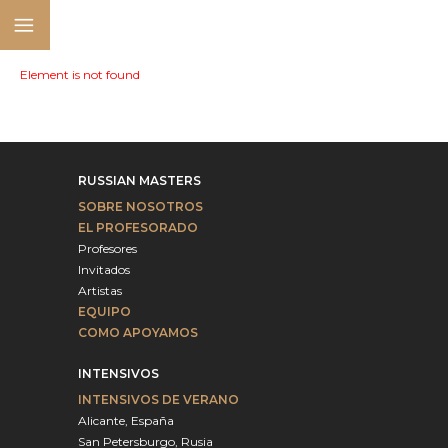
Element is not found
RUSSIAN MASTERS
SOBRE NOSOTROS
EL PROFESORADO
Profesores
Invitados
Artistas
EQUIPO
COMO APOYAMOS
INTENSIVOS
INTENSIVOS DE VERANO
Alicante, España
San Petersburgo, Rusia